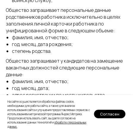
воинскую службу;
Общество запрашивает персональные данные
родственников работника исключительно в целях
заполнения личной карточки работника по
унифицированной форме в следующем объеме:
фамилия, имя, отчество;
год, месяц, дата рождения;
степень родства.
Общество запрашивает у кандидатов на замещение
вакантных должностей следующие персональные
данные:
фамилия, имя, отчество;
год, месяц, дата;
адрес регистрации по месту жительства
(почтовый адрес);
На сайте осуществляется обработка файлов cookie,
необходимых для работы сайта, а также для анализа
адрес фактического проживания (почтовый адрес
использования сайта и улучшения предоставляемых сервисов с
Согласен
использованием метрической программы Яндекс.Метрика.
фактического проживания);
Продолжая использовать сайт, вы даете согласие на
семейное положение;
использование данных технологий и
обработку персональных
данных
.
социальное положение;