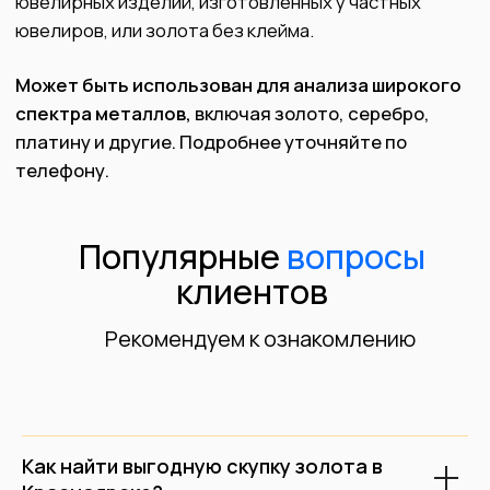
Оценить в Telegram
+7 (843) 216-00-80
Скупка золота
Скупка лома
Скупка серебра
Скупка CCСР
Скупка платины
Скупка украшений
Скупка палладия
Скупка бриллиантов
Скупка часов
О нас
Скупка слитков
Контакты
Скупка изделий с сапфирами
Лицензия
Как найти выгодную скупку золота в
Скупка монет
Блог