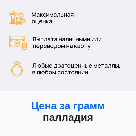
проба
Цена от
Цена до
500
3500₽
3700₽
800
4000₽
4200₽
850
4300₽
4400₽
950
4500₽
4600₽
999
4700₽
5000₽
* Вся информация о ценах и предложениях является
публичной информацией и носит информационный
характер, и не может рассматриваться, как
публичная оферта, в понимании ст. 437 гк рф. Для
оформления услуги продажи определенного
предмета или изделия, необходимо согласовать
цену с менеджером на месте персонально и