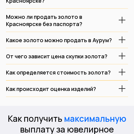
Красноярске?
Политика обработки ПД
Карта сайта
Положение о защите ПД
Можно ли продать золото в
Красноярске без паспорта?
* Вся информация о ценах и предложениях является публичной
информацией и носит информационный характер, и не может
рассматриваться, как публичная оферта, в понимании ст. 437 гк рф.
Какое золото можно продать в Аурум?
Для оформления услуги продажи определенного предмета или
изделия, необходимо согласовать цену с менеджером на месте
персонально и индивидуально.
От чего зависит цена скупки золота?
Филиалы на карте
Как определяется стоимость золота?
Как происходит оценка изделий?