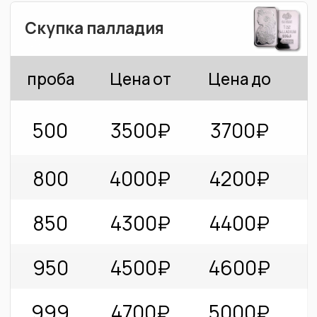
индивидуально.
Если вы ищете выгодное предложение на
скупку палладия, то вы попали по адресу!
Наша компания предлагает высокую цену за
палладий при оценке, и мы гарантируем
честность и прозрачность сделок.
Палладий - это ценный металл, который
используется в производстве многих
изделий, включая автомобильные
катализаторы, электронику, ювелирные
украшения и многое другое. Если у вас есть
палладий, который вы больше не
используете, то вы можете продать его нам
и получить за него выгодную цену.
Мы понимаем, что для многих людей
продажа драгоценных металлов может
быть сложным и непонятным процессом. Но