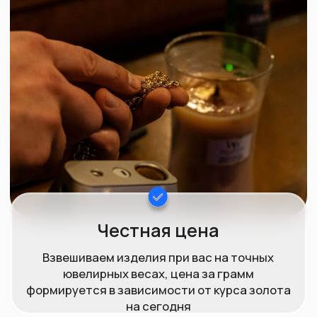
используем профессиональное оборудование и с
100% точностью определяем пробу изделия.
Vanta L – это самая современная модель
портативного анализатора металлов,
используется для проверки золота и других
металлов. Точно определяет процент золота в
металле, удобен в использовании, быстрое время
анализа.
Дорогостоящая вещь, которая есть в наличии
далеко не у всех подобных организаций.
Удобна
при определении стоимости нестандартных
ювелирных изделий, изготовленных у частных
ювелиров, или золота без клейма.
Может быть использован для анализа широкого