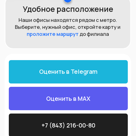
Как получить
максимальную
выплату за ювелирное
изделие?
Если ваши ювелирные изделия
ликвидные, в отличном состоянии и
выполнены в традиционном стиле, мы
можем купить их за стоимость,
значительно выше стоимости лома.
Посетите наш Офис
или пришлите
фото Ваших изделий в любой из наших
мессенджеров и получите
предварительную оценку.