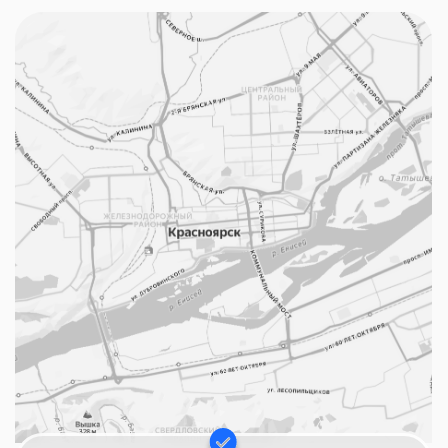
спектра металлов,
включая золото, серебро,
платину и другие. Подробнее уточняйте по
телефону.
Популярные
вопросы
клиентов
Рекомендуем к ознакомлению
Мы гарантируем, что при продаже золота в
нашей компании, вы получите справедливую
и точную цену за свой товар. Мы постоянно
следим за текущими изменениями на рынке,
чтобы установить правильную цену и
избегать нечестных сделок.
Наш процесс покупки драгоценных
металлов быстр и безопасен для Вас, и мы
предлагаем
прозрачность и честность при каждой
сделке.