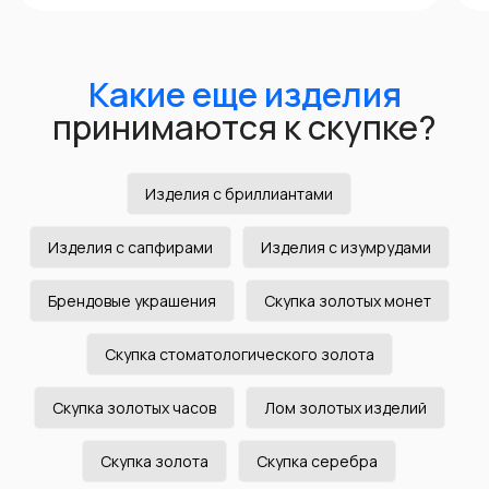
Удобное расположение
Наши офисы находятся рядом с метро.
Выберите, нужный офис, откройте карту и
проложите маршрут
до филиала
Оценить в Telegram
Изделия с бриллиантами
Изделия с сапфирами
Изделия с изумрудами
Оценить в MAX
Брендовые украшения
Скупка золотых монет
+7 (843) 216-00-80
Скупка стоматологического золота
Скупка золотых часов
Лом золотых изделий
Быстрая оценка
Выберите необходимый формат связи.
Скупка золота
Скупка серебра
Мы оценим Ваше изделие в любом
мессенджере или проконсультируем