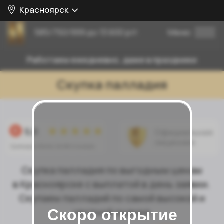
Красноярск
585/750/999 до 13.600 р/г.
Меню
Работаем ежедневно, даже в праздники
Скупка палладия
Официальная
лицензия
Скупка палладия по выгодным ценам
в Красноярске с выплатой в день заявки.
Скупаем палладий по самой высокой и
честной оценке
Скоро открытие