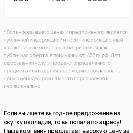
не волнуйтесь - наша команда экспертов
готова оценить ваш палладий и предложить
лучшую возможную цену. Мы также
гарантируем конфиденциальность и
безопасность сделки.
Также у нас есть удобные условия для тех,
кто желает продать палладий в крупных
объемах. Мы можем предоставить гибкую
систему оплаты и быстрый обмен металла
на деньги.
Не упустите свой шанс получить выгодную
цену за ваш палладий! Свяжитесь с нами
сегодня, и наши эксперты помогут вам
сделать выгодную сделку.
60 000+ положительных