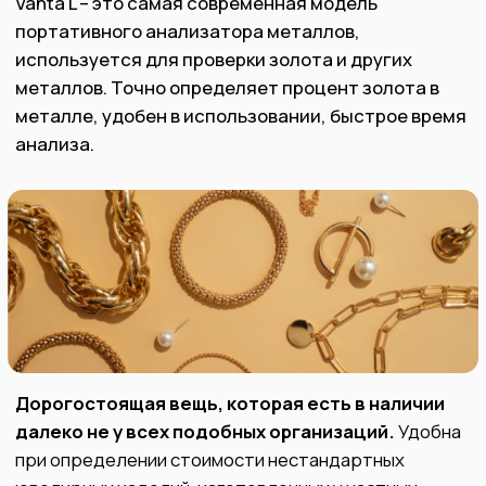
денежные
09:30 до 20:30
средства
моментально
Комфортный
Прочитать отзывы
охраняемый
офис
о нашей компании
в центре
в Яндексе
Красноярска
На основе 60 000+
Офисы на карте
отзывов
Оценить в MAX