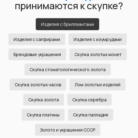
по номеру телефона
Проверка изделий на
Изделия с бриллиантами
спектрометре
Изделия с сапфирами
Изделия с изумрудами
Брендовые украшения
Скупка золотых монет
Скупка стоматологического золота
Скупка золотых часов
Лом золотых изделий
Скупка золота
Скупка серебра
Скупка платины
Скупка палладия
Золото и украшения СССР
Для проверки драгоценных металлов мы