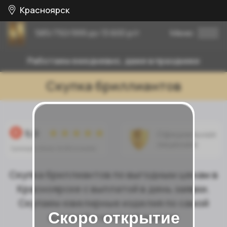
Красноярск
585/750/999 до 13.600 р/г.
Меню
Работаем ежедневно, даже в праздники
Скупка бриллиантов
Официальная
лицензия
Скупка бриллиантов по выгодным ценам в
Красноярске с выплатой в день заявки.
Скупаем ювелирные изделия по самой
высокой и честной оценке
Скоро открытие