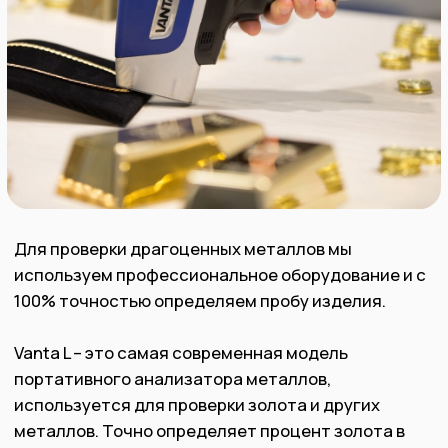
денежные
09:30 до 20:30
средства
моментально
Комфортный
Прочитать отзывы
охраняемый
офис
о нашей компании
в центре
в Яндексе
Красноярска
На основе 60 000+
Офисы на карте
отзывов
Оценить в MAX