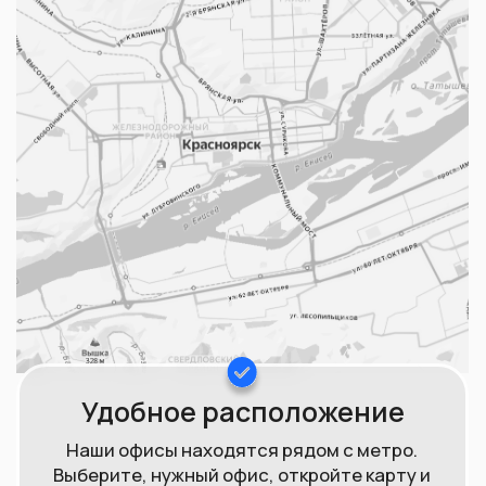
Как получить
максимальную
выплату за ювелирное
изделие?
Если ваши ювелирные изделия
ликвидные, в отличном состоянии и
выполнены в традиционном стиле, мы
можем купить их за стоимость,
значительно выше стоимости лома.
Посетите наш Офис
или пришлите
фото Ваших изделий в любой из наших
мессенджеров и получите
предварительную оценку.