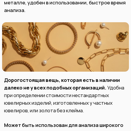
Оценить в Telegram
+7 (843) 216-00-80
Скупка золота
Скупка лома
Скупка серебра
Скупка CCСР
Скупка платины
Скупка украшений
Скупка палладия
Скупка бриллиантов
Скупка часов
О нас
Скупка слитков
Контакты
Скупка изделий с сапфирами
Лицензия
Скупка монет
Блог