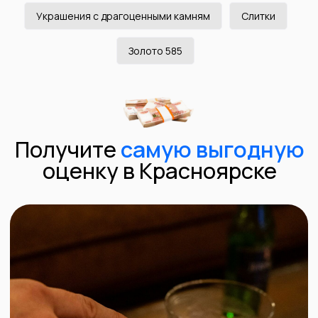
используем профессиональное оборудование и с
Украшения с драгоценными камням
Слитки
100% точностью определяем пробу изделия.
Vanta L – это самая современная модель
Золото 585
портативного анализатора металлов,
используется для проверки золота и других
металлов. Точно определяет процент золота в
металле, удобен в использовании, быстрое время
анализа.
Дорогостоящая вещь, которая есть в наличии
далеко не у всех подобных организаций.
Удобна
при определении стоимости нестандартных
ювелирных изделий, изготовленных у частных
ювелиров, или золота без клейма.
Может быть использован для анализа широкого