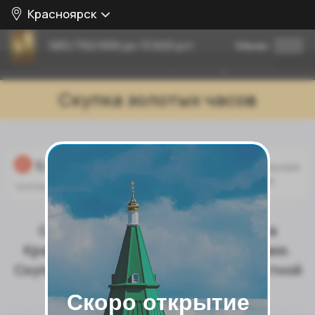
Красноярск
585/750/999 до 13.600 р/г.
Меню
Работаем ежедневно, даже в праздники
Скупка золотых часов
Официальная
лицензия
Скупка часов по выгодным ценам в
Красноярске с выплатой в день заявки.
Скупаем часы по самой высокой и честной
оценке
Скоро открытие