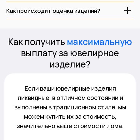
Как происходит оценка изделий?
Скупка золота
Скупка лома
Скупка серебра
Скупка CCСР
Скупка платины
Скупка украшений
Скупка палладия
Скупка бриллиантов
Скупка часов
О нас
Скупка слитков
Контакты
Скупка изделий с сапфирами
Лицензия
Скупка монет
Блог
Политика обработки ПД
Карта сайта
Положение о защите ПД
* Вся информация о ценах и предложениях является публичной
информацией и носит информационный характер, и не может
рассматриваться, как публичная оферта, в понимании ст. 437 гк рф.