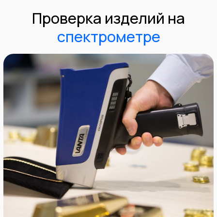
изделие?
Если ваши ювелирные изделия
ликвидные, в отличном состоянии и
выполнены в традиционном стиле, мы
можем купить их за стоимость,
значительно выше стоимости лома.
Посетите наш Офис
или пришлите
фото Ваших изделий в любой из наших
мессенджеров и получите
предварительную оценку.