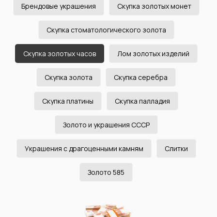
Брендовые украшения
Скупка золотых монет
Скупка стоматологического золота
Скупка золотых часов
Лом золотых изделий
Скупка золота
Скупка серебра
Скупка платины
Скупка палладия
Золото и украшения СССР
Украшения с драгоценными камням
Слитки
Удобное расположение
Золото 585
Наши офисы находятся рядом с метро.
Выберите, нужный офис, откройте карту и
проложите маршрут
до филиала