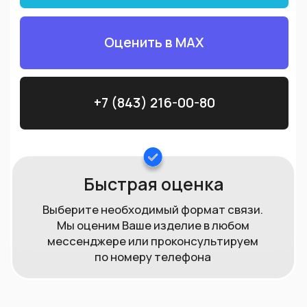
клиентов
Рекомендуем к ознакомлению
Мы гарантируем, что при продаже золота в
нашей компании, вы получите справедливую
и точную цену за свой товар. Мы постоянно
следим за текущими изменениями на рынке,
чтобы установить правильную цену и
избегать нечестных сделок.
Наш процесс покупки драгоценных
металлов быстр и безопасен для Вас, и мы
предлагаем
прозрачность и честность при каждой
сделке.
Как получить
максимальную
выплату за ювелирное