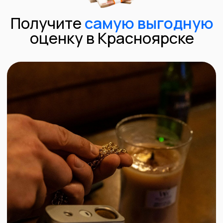
Оценить в Telegram
Оценить в MAX
+7 (843) 216-00-80
Быстрая оценка
Выберите необходимый формат связи.
Мы оценим Ваше изделие в любом
мессенджере или проконсультируем
по номеру телефона
Проверка изделий на
спектрометре