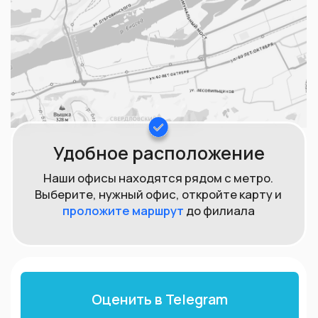
металле, удобен в использовании, быстрое время
анализа.
Дорогостоящая вещь, которая есть в наличии
далеко не у всех подобных организаций.
Удобна
при определении стоимости нестандартных
ювелирных изделий, изготовленных у частных
ювелиров, или золота без клейма.
Может быть использован для анализа широкого
спектра металлов,
включая золото, серебро,
платину и другие. Подробнее уточняйте по
телефону.
Популярные
вопросы