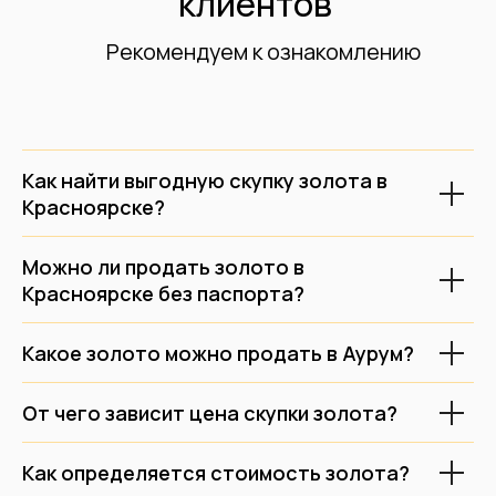
Комфортный
Прочитать отзывы
охраняемый
офис
о нашей компании
в центре
в Яндексе
Красноярска
Как найти выгодную скупку золота в
Красноярске?
На основе 60 000+
Офисы на карте
Можно ли продать золото в
отзывов
Красноярске без паспорта?
Оценить в MAX
Какое золото можно продать в Аурум?
Оценить в Telegram
От чего зависит цена скупки золота?
Как определяется стоимость золота?
+7 (843) 216-00-80